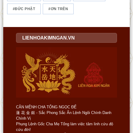
ĐỨC PHẬT
ƠN TRÊN
LIENHOAKIMNGAN.VN
CĂN MỆNH CHA TỔNG NGỌC ĐẾ
蓮 花 金 銀 - Sắc Phong Sắc Ấn Lệnh Ngôi Chính Danh
Chính Vị
Phụng Lệnh Gốc Cha Mẹ Tổng làm việc tâm linh cứu độ
cứu đời!