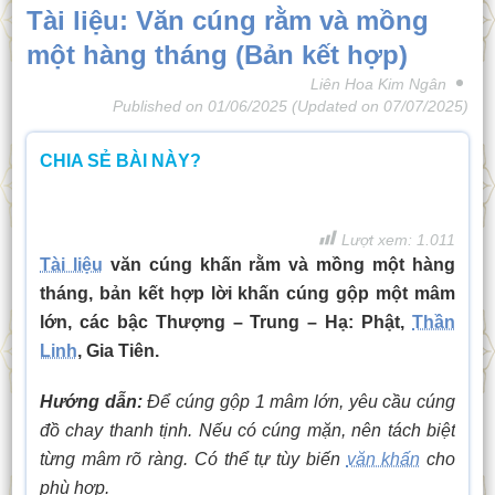
Tài liệu: Văn cúng rằm và mồng
một hàng tháng (Bản kết hợp)
Liên Hoa Kim Ngân
Published on
01/06/2025
(Updated on
07/07/2025
)
CHIA SẺ BÀI NÀY?
Lượt xem:
1.011
Tài liệu
văn cúng khấn rằm và mồng một hàng
tháng, bản kết hợp lời khấn cúng gộp một mâm
lớn, các bậc Thượng – Trung – Hạ: Phật,
Thần
Linh
, Gia Tiên.
Hướng dẫn:
Để cúng gộp 1 mâm lớn, yêu cầu cúng
đồ chay thanh tịnh. Nếu có cúng mặn, nên tách biệt
từng mâm rõ ràng. Có thể tự tùy biến
văn khấn
cho
phù hợp.