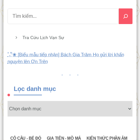
Tra Cứu Lịch Vạn Sự
˚˖𓍢ִ໋❀ [Biểu mẫu tiếp nhận] Bách Gia Trăm Họ gửi lời khấn
nguyện lên Ơn Trên
Lọc danh mục
CÔ CẬU - BÉ ĐỎ
GIA TIÊN - MỒ MẢ
KIẾN THỨC PHẦN ÂM