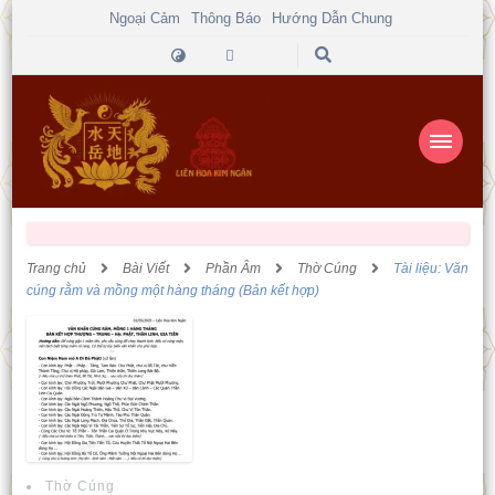
Ngoại Cảm
Thông Báo
Hướng Dẫn Chung
Trang chủ
Bài Viết
Phần Âm
Thờ Cúng
Tài liệu: Văn
cúng rằm và mồng một hàng tháng (Bản kết hợp)
Thờ Cúng