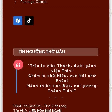
TÍN NGƯỠNG THỜ MẪU
"Trên lo việc Thánh, dưới gánh
việc Trần!
Chăm lo chữ Hiếu, vun bồi chữ
Phúc!
Hành thiện tích Đức, noi gương
Thánh Tiên!"
UBND Xã Long Hồ – Tỉnh Vĩnh Long
Tên HKD:
LIÊN HOA KIM NGÂN
SỐ HKD:
******0624
Cấp lần đầu, ngày 31 tháng 07 năm 2025
103884886322
Số tài khoản:
[
QR.Bank
] - VietinBank CN
Vĩnh Long - Hội Sở [
TraCứuHóaĐơn
]