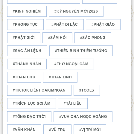
KINH NGHIỆM
KỶ NGUYÊN MỚI 2026
PHONG TỤC
PHẬT DI LẶC
PHẬT GIÁO
PHẬT GIỚI
SÁM HỐI
SẮC PHONG
SẮC ẤN LỆNH
THIÊN BINH THIÊN TƯỚNG
THÁNH NHÂN
THƠ NGOẠI CẢM
THẦN CHÚ
THẦN LINH
TIKTOK LIÊNHOAKIMNGÂN
TOOLS
TRÍCH LỤC SOI ÂM
TÀI LIỆU
TỔNG ĐẠO TRỜI
VUA CHA NGỌC HOÀNG
VĂN KHẤN
VŨ TRỤ
VỊ TRÍ MỚI