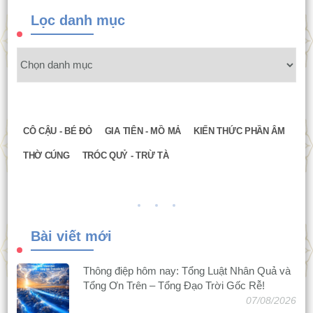
Lọc danh mục
CÔ CẬU - BÉ ĐỎ
GIA TIÊN - MỒ MẢ
KIẾN THỨC PHẦN ÂM
THỜ CÚNG
TRÓC QUỶ - TRỪ TÀ
Bài viết mới
Thông điệp hôm nay: Tổng Luật Nhân Quả và
Tổng Ơn Trên – Tổng Đạo Trời Gốc Rễ!
07/08/2026