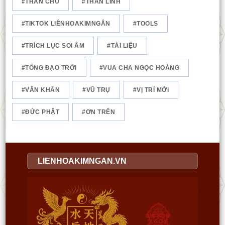
THẦN CHÚ
THẦN LINH
TIKTOK LIÊNHOAKIMNGÂN
TOOLS
TRÍCH LỤC SOI ÂM
TÀI LIỆU
TỔNG ĐẠO TRỜI
VUA CHA NGỌC HOÀNG
VĂN KHẤN
VŨ TRỤ
VỊ TRÍ MỚI
ĐỨC PHẬT
ƠN TRÊN
LIENHOAKIMNGAN.VN