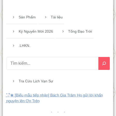
Sản Phẩm
Tài liệu
Kỷ Nguyên Mới 2026
Tổng Đạo Trời
.LHKN.
Tra Cứu Lịch Vạn Sự
˚˖𓍢ִ໋❀ [Biểu mẫu tiếp nhận] Bách Gia Trăm Họ gửi lời khấn
nguyện lên Ơn Trên