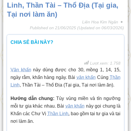
Linh, Thần Tài – Thổ Địa (Tại gia,
Tại nơi làm ăn)
Liên Hoa Kim Ngân
Published on
21/06/2025
(Updated on
06/03/2026
)
CHIA SẺ BÀI NÀY?
Lượt xem:
1.758
Văn khấn
này dùng được cho 30, mồng 1, 14, 15,
ngày rằm, khấn hàng ngày. Bài
văn khấn
Cúng
Thần
Linh
, Thần Tài – Thổ Địa (Tại gia, Tại nơi làm ăn).
Hướng dẫn chung:
Tùy vùng miền và tín ngưỡng
mỗi tư gia khác nhau. Bài
văn khấn
này gọi chung là
Khấn các Chư Vị
Thần Linh
, bao gồm tại tư gia và tại
nơi làm ăn.