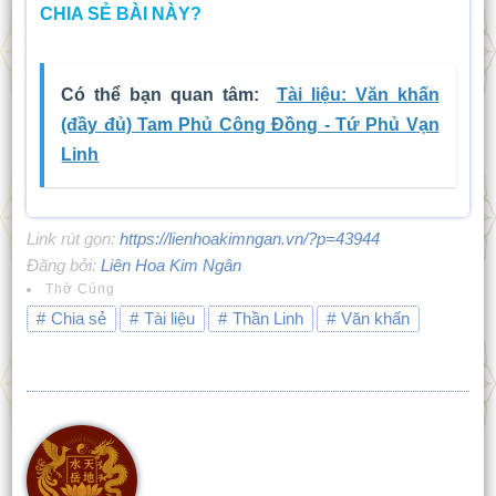
CHIA SẺ BÀI NÀY?
Có thể bạn quan tâm:
Tài liệu: Văn khấn
(đầy đủ) Tam Phủ Công Đồng - Tứ Phủ Vạn
Linh
Link rút gọn:
https://lienhoakimngan.vn/?p=43944
Đăng bởi:
Liên Hoa Kim Ngân
Thờ Cúng
Chia sẻ
Tài liệu
Thần Linh
Văn khấn