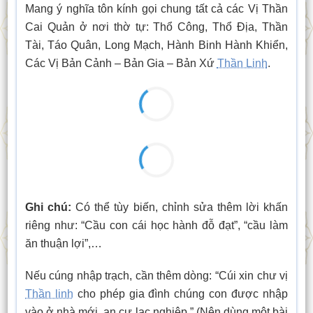
Mang ý nghĩa tôn kính gọi chung tất cả các Vị Thần
Cai Quản ở nơi thờ tự: Thổ Công, Thổ Địa, Thần
Tài, Táo Quân, Long Mạch, Hành Binh Hành Khiển,
Các Vị Bản Cảnh – Bản Gia – Bản Xứ
Thần Linh
.
Ghi chú:
Có thể tùy biến, chỉnh sửa thêm lời khấn
riêng như: “Cầu con cái học hành đỗ đạt”, “cầu làm
ăn thuận lợi”,…
Nếu cúng nhập trạch, cần thêm dòng: “Cúi xin chư vị
Thần linh
cho phép gia đình chúng con được nhập
vào ở nhà mới, an cư lạc nghiệp.” (Nên dùng một bài