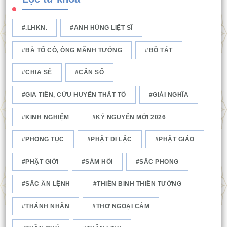
.LHKN.
ANH HÙNG LIỆT SĨ
BÀ TỔ CÔ, ÔNG MÃNH TƯỚNG
BỒ TÁT
CHIA SẺ
CĂN SỐ
GIA TIÊN, CỬU HUYỀN THẤT TỔ
GIẢI NGHĨA
KINH NGHIỆM
KỶ NGUYÊN MỚI 2026
PHONG TỤC
PHẬT DI LẶC
PHẬT GIÁO
PHẬT GIỚI
SÁM HỐI
SẮC PHONG
SẮC ẤN LỆNH
THIÊN BINH THIÊN TƯỚNG
THÁNH NHÂN
THƠ NGOẠI CẢM