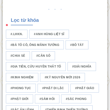
Lọc từ khóa
.LHKN.
ANH HÙNG LIỆT SĨ
BÀ TỔ CÔ, ÔNG MÃNH TƯỚNG
BỒ TÁT
CHIA SẺ
CĂN SỐ
GIA TIÊN, CỬU HUYỀN THẤT TỔ
GIẢI NGHĨA
KINH NGHIỆM
KỶ NGUYÊN MỚI 2026
PHONG TỤC
PHẬT DI LẶC
PHẬT GIÁO
PHẬT GIỚI
SÁM HỐI
SẮC PHONG
SẮC ẤN LỆNH
THIÊN BINH THIÊN TƯỚNG