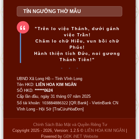
TÍN NGƯỠNG THỜ MẪU
"Trên lo việc Thánh, dưới gánh
việc Trần!
Chăm lo chữ Hiếu, vun bồi chữ
Phúc!
Hành thiện tích Đức, noi gương
Thánh Tiên!"
UBND Xã Long Hồ – Tỉnh Vĩnh Long
Tên HKD:
LIÊN HOA KIM NGÂN
SỐ HKD:
******0624
Cấp lần đầu, ngày 31 tháng 07 năm 2025
103884886322
Số tài khoản:
[
QR.Bank
] - VietinBank CN
Vĩnh Long - Hội Sở [
TraCứuHóaĐơn
]
Chính Sách Bảo Mật và Quyền Riêng Tư
Copyright 2025 - 2026, Version: 1.2.5 ©
LIÊN HOA KIM NGÂN
|
Powered by
GĐK iNET Website