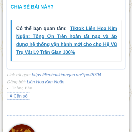
CHIA SẺ BÀI NÀY?
Có thể bạn quan tâm:
Tiktok Liên Hoa Kim
Ngân: Tổng Ơn Trên hoàn tất nạp và áp
dụng hệ thống vận hành mới cho cho Hệ Vũ
Trụ Vật Lý Trần Gian 100%
Link rút gọn:
https://lienhoakimngan.vn/?p=45704
Đăng bởi:
Liên Hoa Kim Ngân
Thông Báo
Căn số