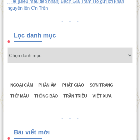
˚˖𓍢ִ໋❀ [Biểu mẫu tiếp nhận] Bách Gia Trăm Họ gửi lời khấn
nguyện lên Ơn Trên
Lọc danh mục
NGOẠI CẢM
PHẦN ÂM
PHẬT GIÁO
SƠN TRANG
THỜ MẪU
THÔNG BÁO
TRẦN TRIỀU
VIỆT XƯA
Bài viết mới