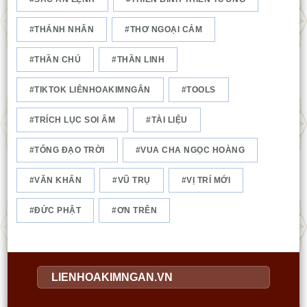
THÁNH NHÂN
THƠ NGOẠI CẢM
THẦN CHÚ
THẦN LINH
TIKTOK LIÊNHOAKIMNGÂN
TOOLS
TRÍCH LỤC SOI ÂM
TÀI LIỆU
TỔNG ĐẠO TRỜI
VUA CHA NGỌC HOÀNG
VĂN KHẤN
VŨ TRỤ
VỊ TRÍ MỚI
ĐỨC PHẬT
ƠN TRÊN
LIENHOAKIMNGAN.VN