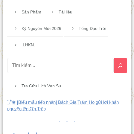
Sản Phẩm
Tài liệu
Kỷ Nguyên Mới 2026
Tổng Đạo Trời
.LHKN.
Tra Cứu Lịch Vạn Sự
˚˖𓍢ִ໋❀ [Biểu mẫu tiếp nhận] Bách Gia Trăm Họ gửi lời khấn
nguyện lên Ơn Trên