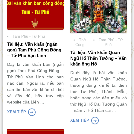
Tam Phủ - Tứ Phủ
Thờ
Tam Phủ - Tứ
Tài liệu: Văn khấn (ngắn
Cúng
Phủ
gọn) Tam Phủ Công Đồng
Tài liệu: Văn khấn Quan
– Tứ Phủ Vạn Linh
Ngũ Hổ Thần Tướng – Văn
khấn ông Hổ
Đây là văn khấn bản (ngắn
gọn) Tam Phủ Công Đồng –
Dưới đây là bài văn khấn
Tứ Phủ Vạn Linh cho bạn
Quan Ngũ Hổ Thần Tướng,
nào cần. Ngoài ra, nếu bạn
thường dùng khi lễ tại điện
cần tìm bản văn khấn chi tiết
thờ Tứ Phủ, Thánh Mẫu,
và đầy đủ, hãy truy cập
hoặc trong các đền miếu có
website của Liên …
thờ Ngũ Hổ Đại Tướng Quân
– năm vị Hổ Thần cai …
XEM TIẾP
XEM TIẾP