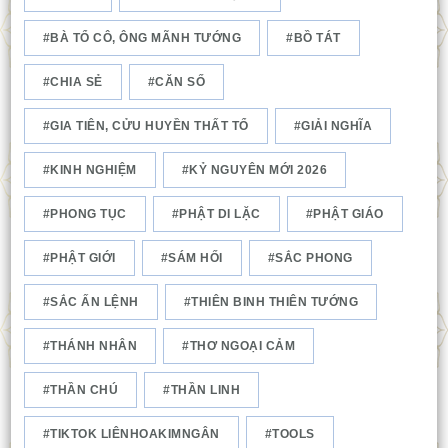
BÀ TỔ CÔ, ÔNG MÃNH TƯỚNG
BỒ TÁT
CHIA SẺ
CĂN SỐ
GIA TIÊN, CỬU HUYỀN THẤT TỔ
GIẢI NGHĨA
KINH NGHIỆM
KỶ NGUYÊN MỚI 2026
PHONG TỤC
PHẬT DI LẶC
PHẬT GIÁO
PHẬT GIỚI
SÁM HỐI
SẮC PHONG
SẮC ẤN LỆNH
THIÊN BINH THIÊN TƯỚNG
THÁNH NHÂN
THƠ NGOẠI CẢM
THẦN CHÚ
THẦN LINH
TIKTOK LIÊNHOAKIMNGÂN
TOOLS