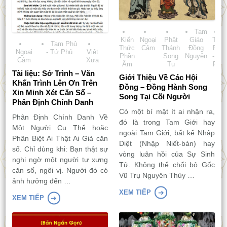
Tam
Kiến
Ngoại
Phật
Giáo
Tam
Tam Phủ
Thức
Cảm
Thánh
Đồng
Phủ
Ngoại
- Tứ Phủ
Việt
Phần
Song
Nguyên
- Tứ
Cảm
Xưa
Âm
Tu
Phủ
Tài liệu: Sớ Trình – Văn
Giới Thiệu Về Các Hội
Khấn Trình Lên Ơn Trên
Đồng – Đồng Hành Song
Xin Minh Xét Căn Số –
Song Tại Cõi Người
Phân Định Chính Danh
Có một bí mật ít ai nhận ra,
Phân Định Chính Danh Về
đó là trong Tam Giới hay
Một Người Cụ Thể hoặc
ngoài Tam Giới, bất kể Nhập
Phân Biệt Ai Thật Ai Giả căn
Diệt (Nhập Niết-bàn) hay
số. Chỉ dùng khi: Bạn thật sự
vòng luân hồi của Sự Sinh
nghi ngờ một người tự xưng
Tử. Không thể chối bỏ Gốc
căn số, ngôi vị. Người đó có
Vũ Trụ Nguyên Thủy …
ảnh hưởng đến …
XEM TIẾP
XEM TIẾP