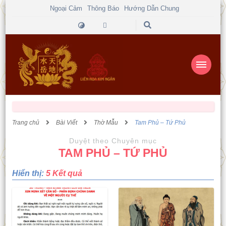
Ngoại Cảm
Thông Báo
Hướng Dẫn Chung
Trang chủ
Bài Viết
Thờ Mẫu
Tam Phủ – Tứ Phủ
Duyệt theo Chuyên mục
TAM PHỦ – TỨ PHỦ
Hiển thị:
5 Kết quả